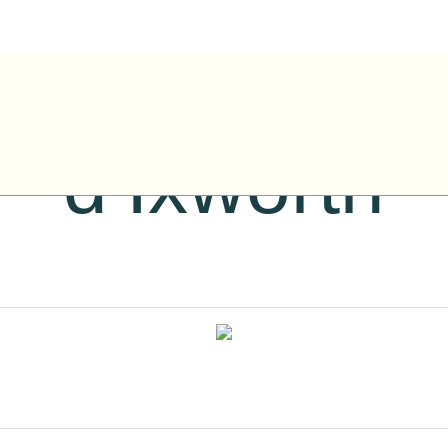
Houle – Sai
d’Ixworth