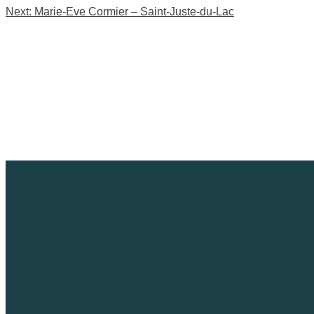
de
Next:
Marie-Eve Cormier – Saint-Juste-du-Lac
l'article