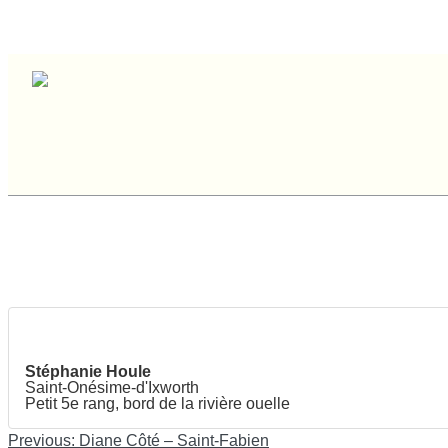
Stéphanie 
Stéphanie Houle
Saint-Onésime-d'Ixworth
Petit 5e rang, bord de la rivière ouelle
Navigation
Previous:
Diane Côté – Saint-Fabien