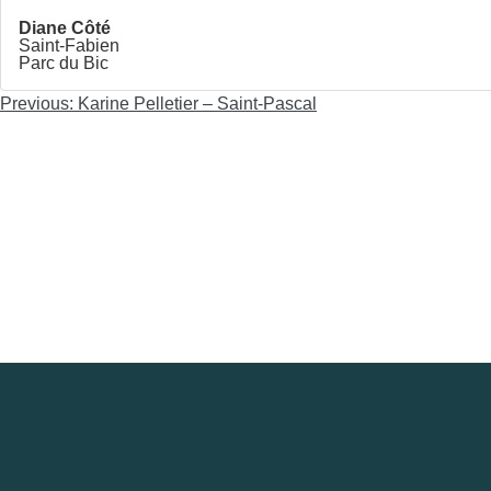
Diane Côté
Saint-Fabien
Parc du Bic
Navigation
Previous:
Karine Pelletier – Saint-Pascal
de
l'article