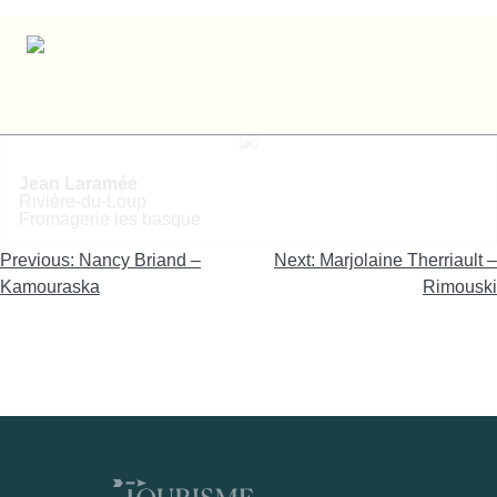
Jean Laramée – Rivière-du-Loup
Jean Laramée
Rivière-du-Loup
Fromagerie les basque
Navigation
Previous:
Nancy Briand –
Next:
Marjolaine Therriault –
de
Kamouraska
Rimouski
l'article