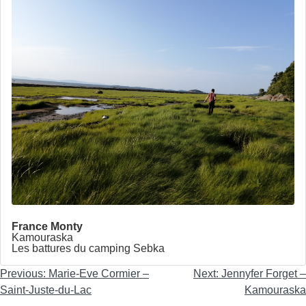
France Monty
Kamouraska
Les battures du camping Sebka
Navigation
Previous:
Marie-Eve Cormier –
Next:
Jennyfer Forget –
de
Saint-Juste-du-Lac
Kamouraska
l'article