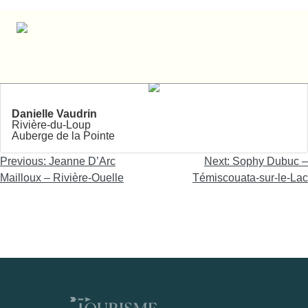
Danielle Vaudrin – Rivière-du-Loup
Danielle Vaudrin
Rivière-du-Loup
Auberge de la Pointe
Navigation
Previous:
Jeanne D’Arc
Next:
Sophy Dubuc –
de
Mailloux – Rivière-Ouelle
Témiscouata-sur-le-Lac
l'article