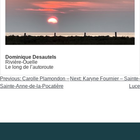
Dominique Desautels
Rivière-Ouelle
Le long de l’autoroute
Navigation
Previous:
Carolle Plamondon –
Next:
Karyne Fournier – Sainte-
de
Sainte-Anne-de-la-Pocatière
Luce
l'article