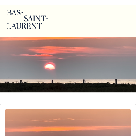
Dominique Desautels – Rivière-Ouelle