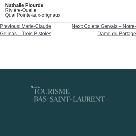
Nathalie Plourde
Rivière-Ouelle
Quai Pointe-aux-orignaux
Navigation
Previous:
Marie-Claude
Next:
Colette Gervais – Notre-
de
Gelinas – Trois-Pistoles
Dame-du-Portage
l'article