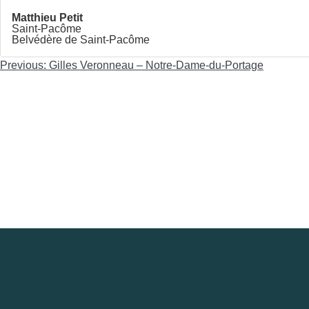
Matthieu Petit
Saint-Pacôme
Belvédère de Saint-Pacôme
Navigation
Previous:
Gilles Veronneau – Notre-Dame-du-Portage
de
l'article