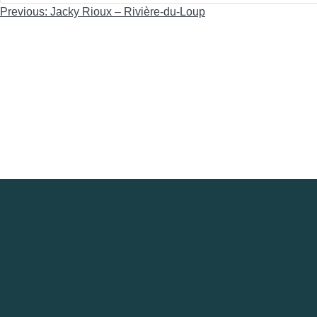
Navigation
Previous:
Jacky Rioux – Rivière-du-Loup
de
l'article