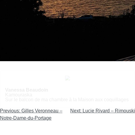
Vanessa Beaudoin
Kamouraska
Sur le balcon de ma chambre à la Maison aux coquillages
Navigation
Previous:
Gilles Veronneau –
Next:
Lucie Rivard – Rimouski
de
Notre-Dame-du-Portage
l'article